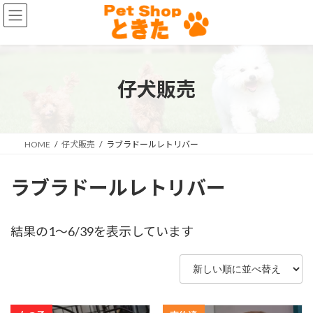
コ
ナ
ン
ビ
テ
ゲ
ン
ー
ツ
シ
へ
ョ
仔犬販売
ス
ン
キ
に
ッ
移
プ
動
HOME
仔犬販売
ラブラドールレトリバー
ラブラドールレトリバー
新
結果の1～6/39を表示しています
し
い
順