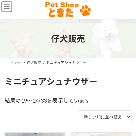
コ
ナ
ン
ビ
テ
ゲ
ン
ー
ツ
シ
へ
ョ
仔犬販売
ス
ン
キ
に
ッ
移
プ
動
HOME
仔犬販売
ミニチュアシュナウザー
ミニチュアシュナウザー
新
結果の19～24/33を表示しています
し
い
順