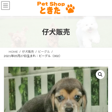
コ
ナ
ン
ビ
テ
ゲ
ン
ー
ツ
シ
へ
ョ
仔犬販売
ス
ン
キ
に
ッ
移
プ
動
HOME
仔犬販売
ビーグル
2021年05月27日生まれ：ビーグル（002）