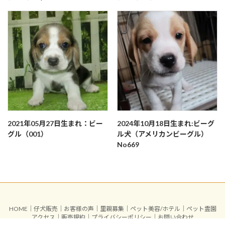
2021年05月27日生まれ：ビー
2024年10月18日生まれ:ビーグ
グル（001）
ル犬（アメリカンビーグル）
No669
HOME
｜
仔犬販売
｜
お客様の声
｜
里親募集
｜
ペット美容/ホテル
｜
ペット霊園
アクセス
｜
販売規約
｜
プライバシーポリシー
｜
お問い合わせ