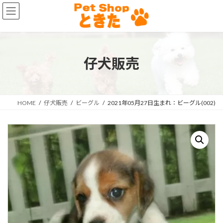
コ
ナ
ン
ビ
テ
ゲ
ン
ー
ツ
シ
へ
ョ
仔犬販売
ス
ン
キ
に
ッ
移
プ
動
HOME
仔犬販売
ビーグル
2021年05月27日生まれ：ビーグル(002)