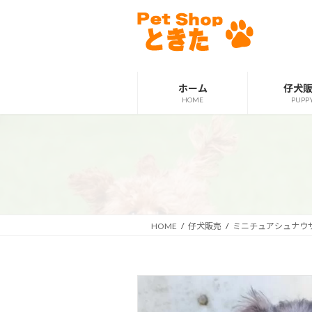
コ
ナ
ン
ビ
テ
ゲ
ン
ー
ツ
シ
ホーム
仔犬
へ
ョ
HOME
PUPP
ス
ン
キ
に
ッ
移
プ
動
HOME
仔犬販売
ミニチュアシュナウ