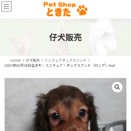
コ
ナ
ン
ビ
テ
ゲ
ン
ー
ツ
シ
へ
ョ
仔犬販売
ス
ン
キ
に
ッ
移
プ
動
HOME
仔犬販売
ミニチュアダックスフンド
2023年05月18日生まれ：ミニチュア・ダックスフンド（ロング）No2