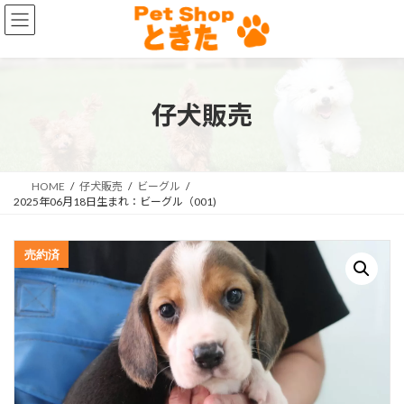
コ
ナ
ン
ビ
テ
ゲ
ン
ー
ツ
シ
へ
ョ
仔犬販売
ス
ン
キ
に
ッ
移
プ
動
HOME
仔犬販売
ビーグル
2025年06月18日生まれ：ビーグル（001)
売約済