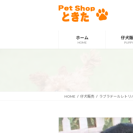
コ
ナ
ン
ビ
テ
ゲ
ン
ー
ツ
シ
ホーム
仔犬
へ
ョ
HOME
PUPP
ス
ン
キ
に
ッ
移
プ
動
HOME
仔犬販売
ラブラドールレトリ