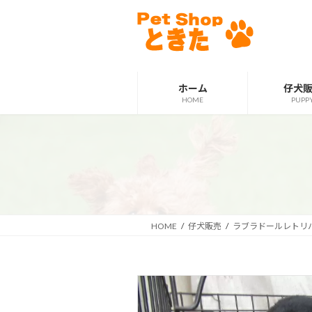
コ
ナ
ン
ビ
テ
ゲ
ン
ー
ツ
シ
ホーム
仔犬
へ
ョ
HOME
PUPP
ス
ン
キ
に
ッ
移
プ
動
HOME
仔犬販売
ラブラドールレトリ